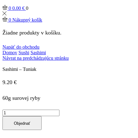
0
0.00
€
0
0
Nákupný košík
Žiadne produkty v košíku.
Napäť do obchodu
Domov
Sushi
Sashimi
Návrat na predchádzajúcu stránku
Sashimi – Tuniak
9.20
€
60g surovej ryby
množstvo
Sashimi
-
Objednať
Tuniak