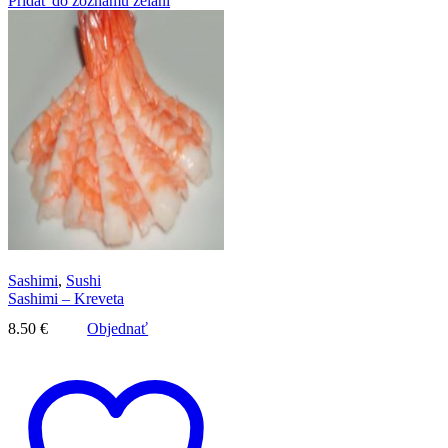
Pridať do zoznamu želaní
Sashimi
,
Sushi
Sashimi – Kreveta
8.50
€
Objednať