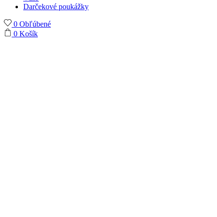
Darčekové poukážky
0
Obľúbené
0
Košík