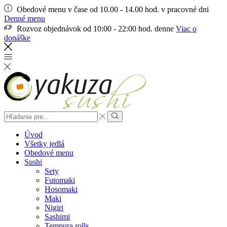
Obedové menu v čase od 10.00 - 14.00 hod. v pracovné dni
Denné menu
Rozvoz objednávok od 10:00 - 22:00 hod. denne
Viac o
donáške
Search
input
Vyhľadať
Úvod
Všetky jedlá
Obedové menu
Sushi
Sety
Futomaki
Hosomaki
Maki
Nigiri
Sashimi
Tempura rolls