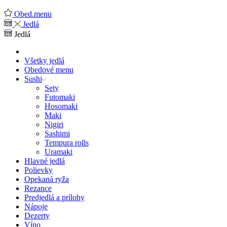
Obed.menu
Jedlá
Jedlá
Všetky jedlá
Obedové menu
Sushi
Sety
Futomaki
Hosomaki
Maki
Nigiri
Sashimi
Tempura rolls
Uramaki
Hlavné jedlá
Polievky
Opekaná ryža
Rezance
Predjedlá a prílohy
Nápoje
Dezerty
Víno