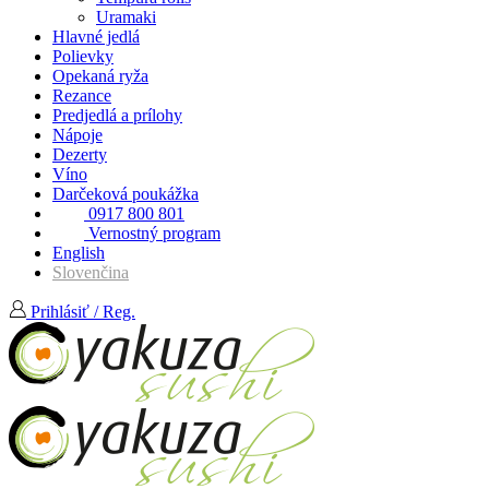
Uramaki
Hlavné jedlá
Polievky
Opekaná ryža
Rezance
Predjedlá a prílohy
Nápoje
Dezerty
Víno
Darčeková poukážka
0917 800 801
Vernostný program
English
Slovenčina
Prihlásiť / Reg.