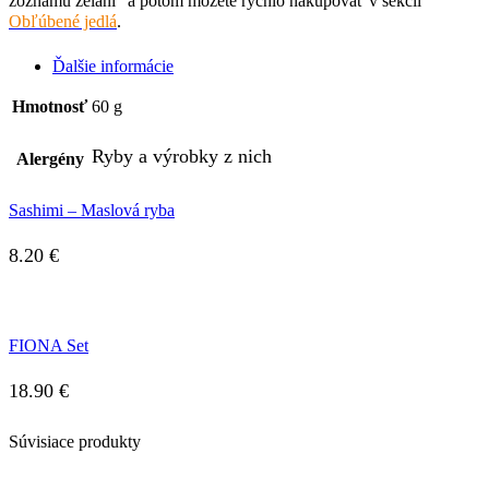
zoznamu želaní" a potom môžete rýchlo nakupovať v sekcii
Obľúbené jedlá
.
Ďalšie informácie
Hmotnosť
60 g
Ryby a výrobky z nich
Alergény
Sashimi – Maslová ryba
8.20
€
FIONA Set
18.90
€
Súvisiace produkty