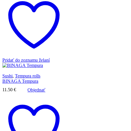
Pridať do zoznamu želaní
Sushi
,
Tempura rolls
BINAGA Tempura
11.50
€
Objednať