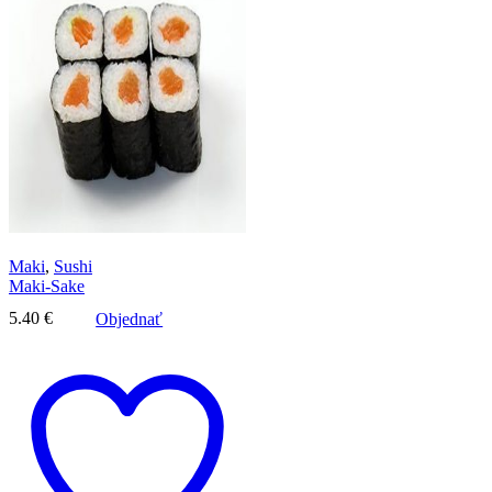
Maki
,
Sushi
Maki-Sake
5.40
€
Objednať