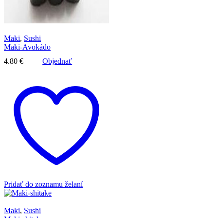
Maki
,
Sushi
Maki-Avokádo
4.80
€
Objednať
Pridať do zoznamu želaní
Maki
,
Sushi