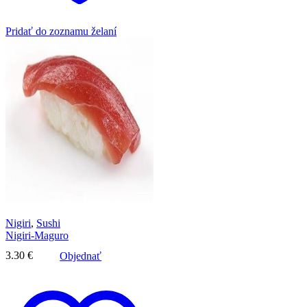
Pridať do zoznamu želaní
Nigiri
,
Sushi
Nigiri-Maguro
3.30
€
Objednať