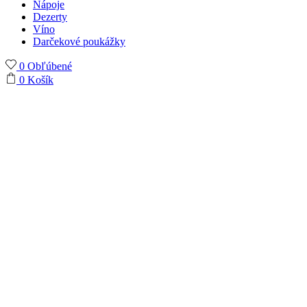
Nápoje
Dezerty
Víno
Darčekové poukážky
0
Obľúbené
0
Košík