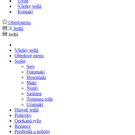
Úvod
Všetky jedlá
Kontakt
Obed.menu
Jedlá
Jedlá
Všetky jedlá
Obedové menu
Sushi
Sety
Futomaki
Hosomaki
Maki
Nigiri
Sashimi
Tempura rolls
Uramaki
Hlavné jedlá
Polievky
Opekaná ryža
Rezance
Predjedlá a prílohy