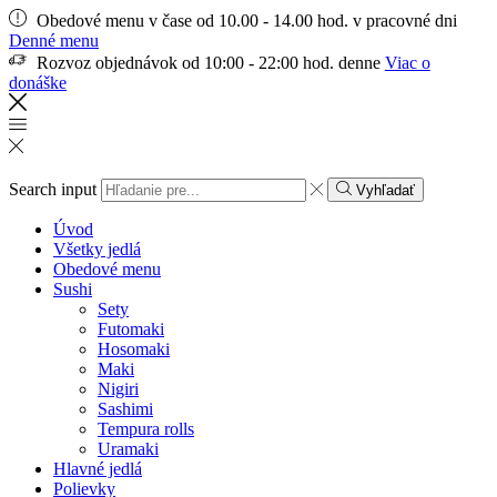
Obedové menu v čase od 10.00 - 14.00 hod. v pracovné dni
Denné menu
Rozvoz objednávok od 10:00 - 22:00 hod. denne
Viac o
donáške
Search input
Vyhľadať
Úvod
Všetky jedlá
Obedové menu
Sushi
Sety
Futomaki
Hosomaki
Maki
Nigiri
Sashimi
Tempura rolls
Uramaki
Hlavné jedlá
Polievky