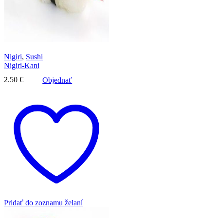
Nigiri
,
Sushi
Nigiri-Kani
2.50
€
Objednať
Pridať do zoznamu želaní