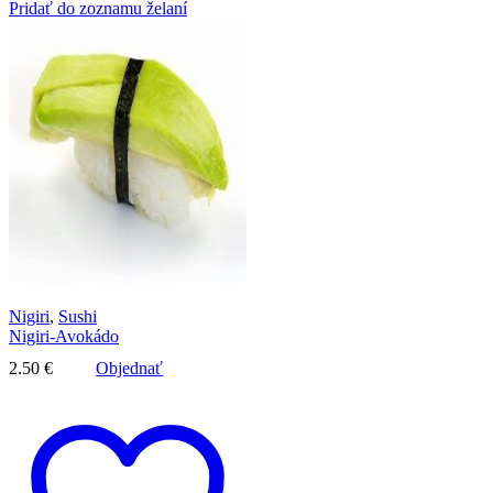
Pridať do zoznamu želaní
Nigiri
,
Sushi
Nigiri-Avokádo
2.50
€
Objednať