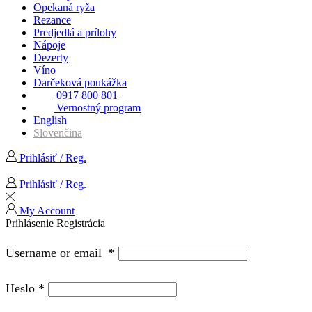
Opekaná ryža
Rezance
Predjedlá a prílohy
Nápoje
Dezerty
Víno
Darčeková poukážka
0917 800 801
Vernostný program
English
Slovenčina
Prihlásiť / Reg.
Prihlásiť / Reg.
My Account
Prihlásenie
Registrácia
Username or email
*
Heslo
*