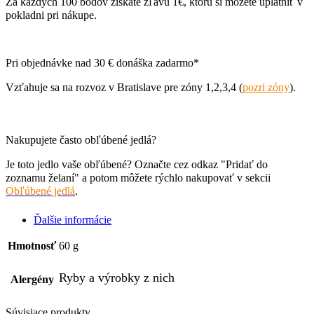
Za každých 100 bodov získate zľavu 1€, ktorú si môžete uplatniť v
pokladni pri nákupe.
Pri objednávke nad 30 € donáška zadarmo*
Vzťahuje sa na rozvoz v Bratislave pre zóny 1,2,3,4 (
pozri zóny
).
Nakupujete často obľúbené jedlá?
Je toto jedlo vaše obľúbené? Označte cez odkaz "Pridať do
zoznamu želaní" a potom môžete rýchlo nakupovať v sekcii
Obľúbené jedlá
.
Ďalšie informácie
Hmotnosť
60 g
Ryby a výrobky z nich
Alergény
Súvisiace produkty