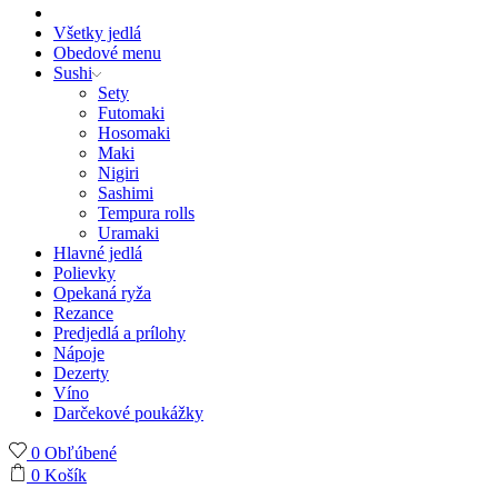
Všetky jedlá
Obedové menu
Sushi
Sety
Futomaki
Hosomaki
Maki
Nigiri
Sashimi
Tempura rolls
Uramaki
Hlavné jedlá
Polievky
Opekaná ryža
Rezance
Predjedlá a prílohy
Nápoje
Dezerty
Víno
Darčekové poukážky
0
Obľúbené
0
Košík