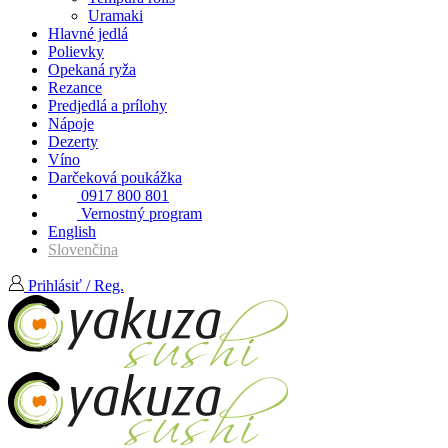
Uramaki
Hlavné jedlá
Polievky
Opekaná ryža
Rezance
Predjedlá a prílohy
Nápoje
Dezerty
Víno
Darčeková poukážka
0917 800 801
Vernostný program
English
Slovenčina
Prihlásiť / Reg.