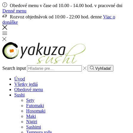
Obedové menu v čase od 10.00 - 14.00 hod. v pracovné dni
Denné menu
Rozvoz objednávok od 10:00 - 22:00 hod. denne
Viac o
donáške
Search input
Vyhľadať
Úvod
Všetky jedlá
Obedové menu
Sushi
Sety
Futomaki
Hosomaki
Maki
Nigiri
Sashimi
Tempura rolls