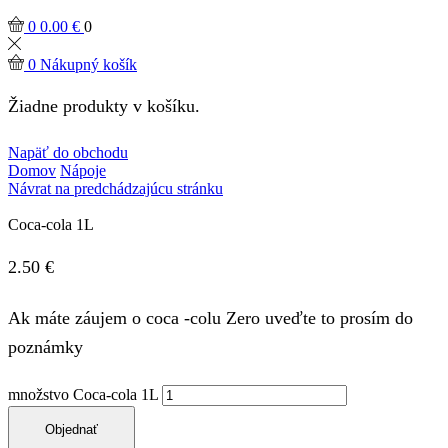
0
0.00
€
0
0
Nákupný košík
Žiadne produkty v košíku.
Napäť do obchodu
Domov
Nápoje
Návrat na predchádzajúcu stránku
Coca-cola 1L
2.50
€
Ak máte záujem o coca -colu Zero uveďte to prosím do
poznámky
množstvo Coca-cola 1L
Objednať